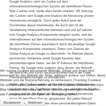
Google Analytics setzt ein Cookie auf dem
informationstechnologischen System der betroffenen Person.
Was Cookies sind, wurde oben bereits erläutert. Mit Setzung
des Cookies wird Google eine Analyse der Benutzung unserer
Internetseite ermöglicht. Durch jeden Aufruf einer der
Einzelseiten dieser Internetseite, die durch den für die
Verarbeitung Verantwortlichen betrieben wird und auf welcher
eine Google-Analytics-Komponente integriert wurde, wird der
Internetbrowser auf dem informationstechnologischen System
der betroffenen Person automatisch durch die jeweilige Google-
Analytics-Komponente veranlasst, Daten zum Zwecke der
Online-Analyse an Google zu übermitteln. Im Rahmen dieses
technischen Verfahrens erhält Google Kenntnis über
personenbezogene Daten, wie der IP-Adresse der betroffenen
Person, die Google unter anderem dazu dienen, die Herkunft
Wir nutzen Cookies auf unserer Website. Einige von ihnen sind
der Besucher und Klicks nachzuvollziehen und in der Folge
essenziell für den Betrieb der Seite, während andere uns helfen, diese
Provisionsabrechnungen zu ermöglichen.
Website und die Nutzererfahrung zu verbessern (Tracking Cookies).
Mittels des Cookies werden personenbezogene Informationen,
Sie können selbst entscheiden, ob Sie die Cookies zulassen möchten.
beispielsweise die Zugriffszeit, der Ort, von welchem ein Zugriff
Bitte beachten Sie, dass bei einer Ablehnung womöglich nicht mehr
ausging und die Häufigkeit der Besuche unserer Internetseite
alle Funktionalitäten der Seite zur Verfügung stehen.
durch die betroffene Person, gespeichert. Bei jedem Besuch
Akzeptieren
Ablehnen
unserer Internetseiten werden diese personenbezogenen Daten,