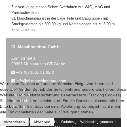
Zur Verfügung stehen Schweißverfahren wie WIG, MAG und
Punktschweißen.
CL Maschinenbau ist in der Lage Teile und Baugruppen mit
Stückgewichten bis 300,00 kg und Kantenlängen bis zu 3,00 m
zu verarbeiten.
CL Maschinenbau GmbH
Zum Birntal 1
99998 Mühlhausen OT Grabe
+49 (0) 3601 81 92-0
info@cl-maschinenbau.com
Wir nutzen Cookies auf unserer Website. Einige von ihnen sind
Kontakt
essenziell für den Betrieb der Seite, während andere uns helfen, diese
Impressum
Website und die Nutzererfahrung zu verbessern (Tracking Cookies).
Datenschutz
Sie können selbst entscheiden, ob Sie die Cookies zulassen möchten.
Sitemap
Bitte beachten Sie, dass bei einer Ablehnung womöglich nicht mehr
alle Funktionalitäten der Seite zur Verfügung stehen.
Akzeptieren
Ablehnen
2017 CL-Maschinenbau GmbH | Webdesign, Webhosting:
yourcon.de,